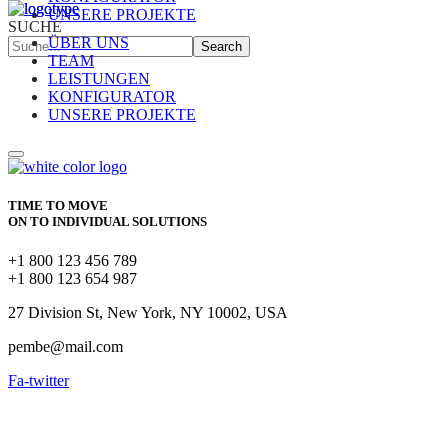
UNSERE PROJEKTE
SUCHE
ÜBER UNS
Search
TEAM
LEISTUNGEN
KONFIGURATOR
UNSERE PROJEKTE
TIME TO MOVE
ON TO INDIVIDUAL SOLUTIONS
+1 800 123 456 789
+1 800 123 654 987
27 Division St, New York, NY 10002, USA
pembe@mail.com
Fa-twitter