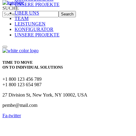
UNSERE PROJEKTE
SUCHE
ÜBER UNS
Search
TEAM
LEISTUNGEN
KONFIGURATOR
UNSERE PROJEKTE
TIME TO MOVE
ON TO INDIVIDUAL SOLUTIONS
+1 800 123 456 789
+1 800 123 654 987
27 Division St, New York, NY 10002, USA
pembe@mail.com
Fa-twitter